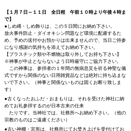
【１月７日～１１日 全日程 午前１０時より午後４時ま
で】
●
しめ縄・しめ飾り
は、この５日間にお納め下さい。
放火事件防止・ダイオキシン問題など環境に配慮するた
め、予めの送付やお預かりは出来ませんので、当日ご持参
になり感謝の気持ちを添えてお納め下さい。
【プラスチック類や不燃物は取り外してお持ち下さい】
※神事が中止とならないよう
日時厳守
にご協力下さい。
この神事は、参拝者の１年間の無病息災を祈る神聖な儀
式ですから関係のない日用雑貨品などは絶対に持ち込まな
いで下さい。（神事と関係ないものは固くお断り致しま
す）
●
古くなったおふだ・おまもり
は、それを受けた神社に納
めてお礼参拝するのが日本古来の仕来
たりです。当神社では、社務所へお納め下さい。（他の
宗教のものはご遠慮ください）
●
古い神棚・宮形
は、社務所にてお焚き上げを受付けてお