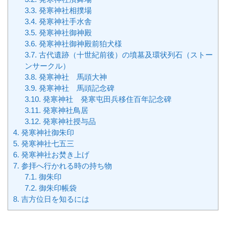
3.3.
発寒神社相撲場
3.4.
発寒神社手水舎
3.5.
発寒神社御神殿
3.6.
発寒神社御神殿前狛犬様
3.7.
古代遺跡（十世紀前後）の墳墓及環状列石（ストー
ンサークル）
3.8.
発寒神社 馬頭大神
3.9.
発寒神社 馬頭記念碑
3.10.
発寒神社 発寒屯田兵移住百年記念碑
3.11.
発寒神社鳥居
3.12.
発寒神社授与品
4.
発寒神社御朱印
5.
発寒神社七五三
6.
発寒神社お焚き上げ
7.
参拝へ行かれる時の持ち物
7.1.
御朱印
7.2.
御朱印帳袋
8.
吉方位日を知るには