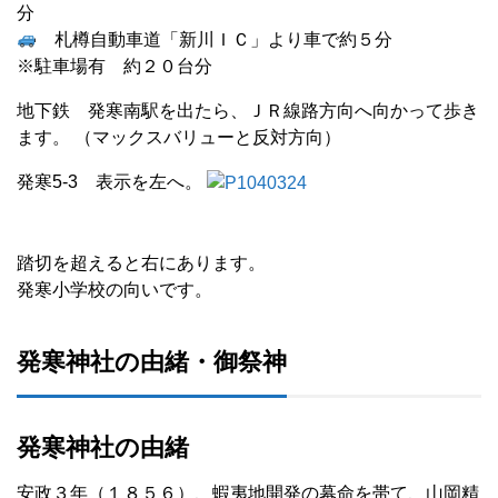
分
札樽自動車道「新川ＩＣ」より車で約５分
※駐車場有 約２０台分
地下鉄 発寒南駅を出たら、ＪＲ線路方向へ向かって歩き
ます。 （マックスバリューと反対方向）
発寒5-3 表示を左へ。
踏切を超えると右にあります。
発寒小学校の向いです。
発寒神社の由緒・御祭神
発寒神社の由緒
安政３年（１８５６）、蝦夷地開発の幕命を帯て、山岡精