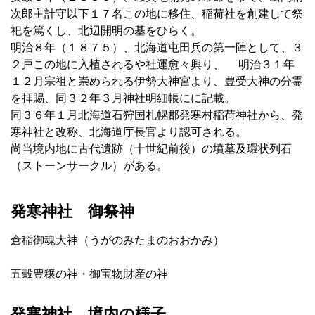
次郎主計守以下１７名この地に移住、稲荷社を創建して祭
祀を篤くし、北辺開明の基をひらく。
明治８年（１８７５）、北海道屯田兵の第一陣として、３
２戸この地に入植されるや社運愈々興り、 明治３１年
１２月宗祖と崇められる伊勢大神宮より、豊受大神の分霊
を拝賜、同３２年３月神社明細帳にに記載。
同３６年１月北海道石狩国札幌郡発寒村稲荷神社から、発
寒神社と改称、北海道庁長官より認可される。
尚当境内地に古代遺跡（十世紀前後）の墳墓及環状列石
（ストーンサークル）がある。
発寒神社 御祭神
倉稲御魂大神（うがのみたまのおおかみ）
五穀豊穣の神・御宝物財産の神
発寒神社 境内の様子