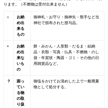
ります。（不燃物は受付出来ません）
○
お納
御神札・お守り・御神矢・熊手など当
め出
神社で頒布された授与品。
来る
もの
×
お納
餅・みかん・人形類・だるま・結納
め出
品・衣類・写真・仏具・不燃物・のし
来な
袋・年賀状・陶器・ゴミ・その他の日
いも
用雑貨品など。
の
？
困っ
御塩をかけてお清めした上で一般廃棄
てい
物として処分する。
る物
の取
り扱