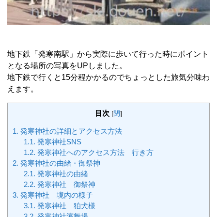
地下鉄「発寒南駅」から実際に歩いて行った時にポイント
となる場所の写真をUPしました。
地下鉄で行くと15分程かかるのでちょっとした旅気分味わ
えます。
目次
[
閉
]
1.
発寒神社の詳細とアクセス方法
1.1.
発寒神社SNS
1.2.
発寒神社へのアクセス方法 行き方
2.
発寒神社の由緒・御祭神
2.1.
発寒神社の由緒
2.2.
発寒神社 御祭神
3.
発寒神社 境内の様子
3.1.
発寒神社 狛犬様
3.2.
発寒神社濱舞場