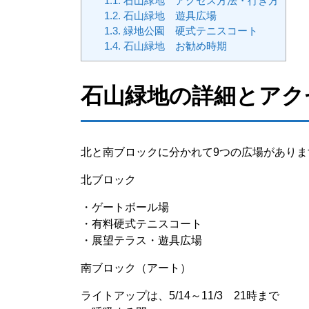
1.1.
石山緑地 アクセス方法・行き方
1.2.
石山緑地 遊具広場
1.3.
緑地公園 硬式テニスコート
1.4.
石山緑地 お勧め時期
石山緑地の詳細とアク
北と南ブロックに分かれて9つの広場がありま
北ブロック
・ゲートボール場
・有料硬式テニスコート
・展望テラス・遊具広場
南ブロック（アート）
ライトアップは、5/14～11/3 21時まで