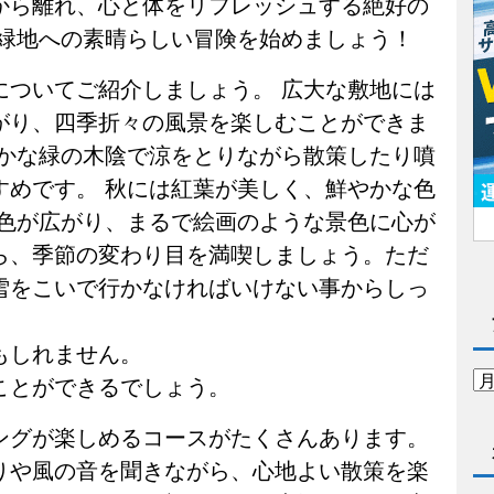
から離れ、心と体をリフレッシュする絶好の
山緑地への素晴らしい冒険を始めましょう！
についてご紹介しましょう。 広大な敷地には
がり、四季折々の風景を楽しむことができま
豊かな緑の木陰で涼をとりながら散策したり噴
すめです。 秋には紅葉が美しく、鮮やかな色
景色が広がり、まるで絵画のような景色に心が
ら、季節の変わり目を満喫しましょう。ただ
雪をこいで行かなければいけない事からしっ
もしれません。
ことができるでしょう。
ングが楽しめるコースがたくさんあります。
りや風の音を聞きながら、心地よい散策を楽