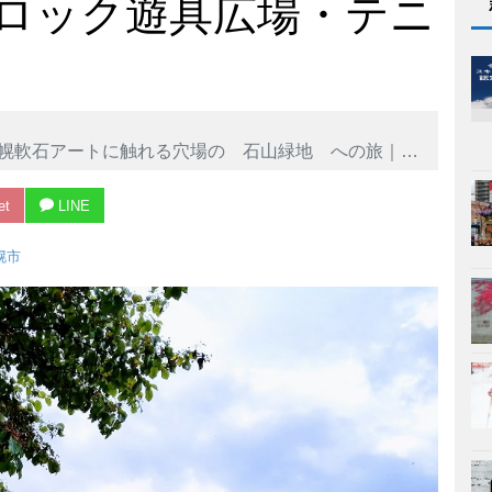
ロック遊具広場・テニ
触れる穴場の 石山緑地 への旅｜北ブロック遊具広場・テニスコート編
et
LINE
幌市