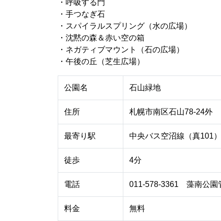
・呼吸する門
・手つなぎ石
・スパイラルスプリング（水の広場）
・沈黙の森＆赤い空の箱
・ネガティブマウント（石の広場）
・午後の丘（芝生広場）
公園名
石山緑地
住所
札幌市南区石山78-24外
最寄り駅
中央バス空沼線（真101
徒歩
4分
電話
011-578-3361 藻南
料金
無料