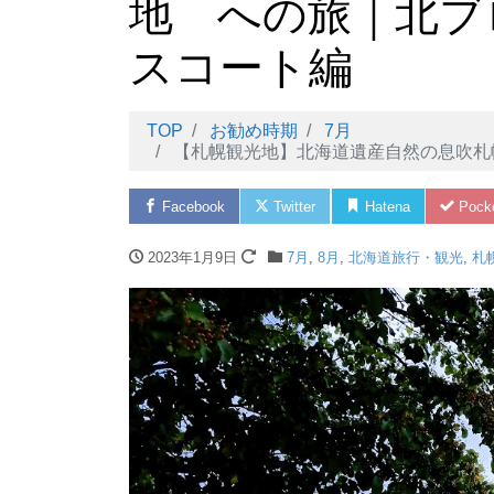
地 への旅｜北ブ
スコート編
TOP
お勧め時期
7月
【札幌観光地】北海道遺産自然の息吹札幌軟石アートに
Facebook
Twitter
Hatena
Pock
2023年1月9日
7月
,
8月
,
北海道旅行・観光
,
札