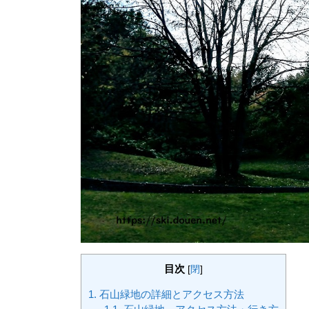
目次
[
閉
]
1.
石山緑地の詳細とアクセス方法