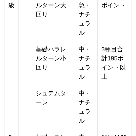
級
ルターン大
急・
ポイント
回り
ナチ
ュラ
ル
基礎パラレ
中・
3種目合
ルターン小
ナチ
計195ポ
回り
ュラ
イント以
ル
上
シュテムタ
中・
ーン
ナチ
ュラ
ル