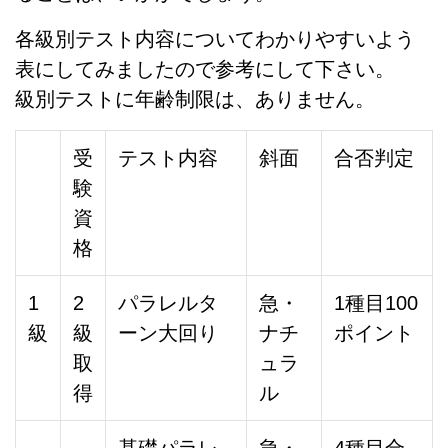
各級別テスト内容についてわかりやすいよう
表にしてみましたので参考にして下さい。
級別テストに年齢制限は、ありません。
受
テスト内容
斜面
合否判定
験
資
格
1
2
パラレルタ
急・
1種目100
級
級
ーン大回り
ナチ
ポイント
取
ュラ
得
ル
基礎パラレ
急・
4種目合