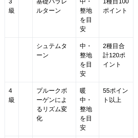
3
基礎パラレ
中・
1種目100
級
ルターン
整地
ポイント
を目
安
シュテムタ
中・
2種目合
ーン
整地
計120ポ
を目
イント
安
4
プルークボ
暖
55ポイン
級
ーゲンによ
中・
ト以上
るリズム変
整地
化
を目
安