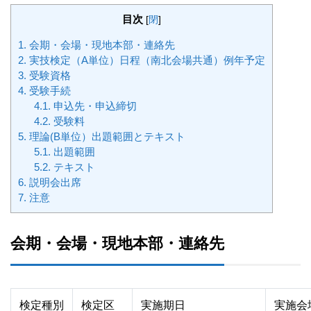
目次
[
閉
]
1.
会期・会場・現地本部・連絡先
2.
実技検定（A単位）日程（南北会場共通）例年予定
3.
受験資格
4.
受験手続
4.1.
申込先・申込締切
4.2.
受験料
5.
理論(B単位）出題範囲とテキスト
5.1.
出題範囲
5.2.
テキスト
6.
説明会出席
7.
注意
会期・会場・現地本部・連絡先
検定種別
検定区
実施期日
実施会