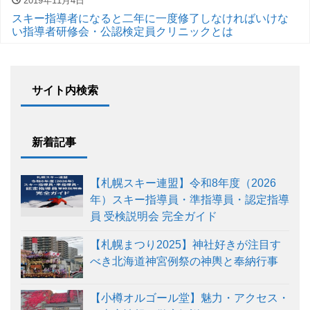
2019年11月4日
スキー指導者になると二年に一度修了しなければいけな
い指導者研修会・公認検定員クリニックとは
サイト内検索
新着記事
【札幌スキー連盟】令和8年度（2026
年）スキー指導員・準指導員・認定指導
員 受検説明会 完全ガイド
【札幌まつり2025】神社好きが注目す
べき北海道神宮例祭の神輿と奉納行事
【小樽オルゴール堂】魅力・アクセス・